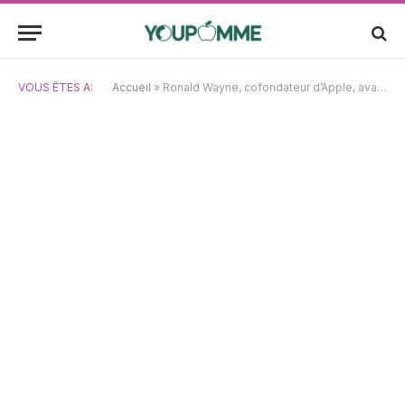
VOUS ÊTES À:
Accueil
»
Ronald Wayne, cofondateur d’Apple, avait vendu ses 10 % pour 800 $ en 1976 — aujourd’hui, ils vaudraient jusqu’à 400 milliards de dollars