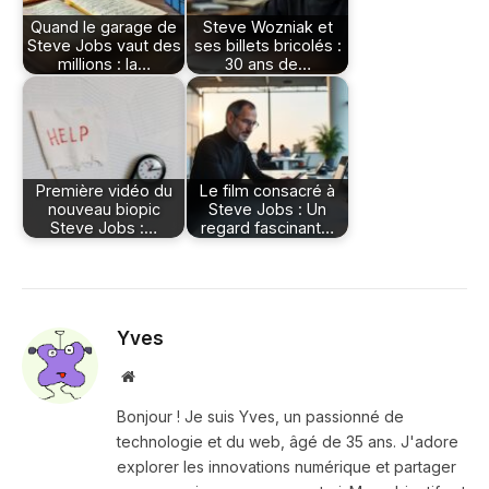
Quand le garage de
Steve Wozniak et
Steve Jobs vaut des
ses billets bricolés :
millions : la…
30 ans de…
Première vidéo du
Le film consacré à
nouveau biopic
Steve Jobs : Un
Steve Jobs :…
regard fascinant…
Yves
Site
web
Bonjour ! Je suis Yves, un passionné de
technologie et du web, âgé de 35 ans. J'adore
explorer les innovations numérique et partager