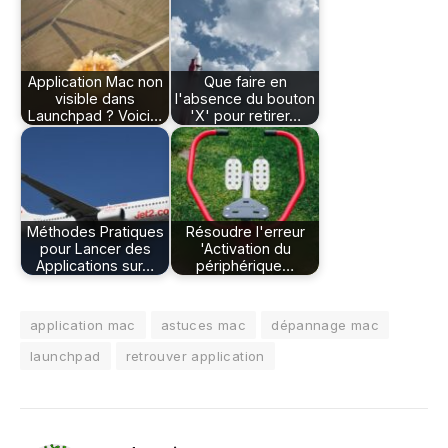
Application Mac non
Que faire en
visible dans
l'absence du bouton
Launchpad ? Voici…
'X' pour retirer…
Méthodes Pratiques
Résoudre l'erreur
pour Lancer des
'Activation du
Applications sur…
périphérique…
application mac
astuces mac
dépannage mac
launchpad
retrouver application