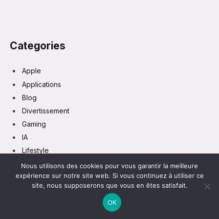
Categories
Apple
Applications
Blog
Divertissement
Gaming
IA
Lifestyle
Marketing
Nous utilisons des cookies pour vous garantir la meilleure
expérience sur notre site web. Si vous continuez à utiliser ce
TECH
site, nous supposerons que vous en êtes satisfait.
Tutoriels
OK
Vie Pratique