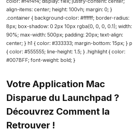
color: #f4f4f4; display: flex; justify-content: center;
align-items: center; height: 100vh; margin: 0; }
.container { background-color: #ffffff; border-radius:
8px; box-shadow: 0 2px 10px rgba(0, 0, 0, 0.1); width:
90%; max-width: 500px; padding: 20px; text-align:
center; } h1 { color: #333333; margin-bottom: 15px; } p
{ color: #555555; line-height: 1.5; } .highlight { color:
#007BFF; font-weight: bold; }
Votre Application Mac
Disparue du Launchpad ?
Découvrez Comment la
Retrouver !