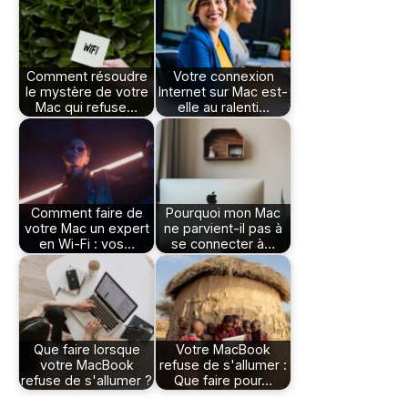
Comment résoudre
Votre connexion
le mystère de votre
Internet sur Mac est-
Mac qui refuse…
elle au ralenti…
Comment faire de
Pourquoi mon Mac
votre Mac un expert
ne parvient-il pas à
en Wi-Fi : vos…
se connecter à…
Que faire lorsque
Votre MacBook
votre MacBook
refuse de s'allumer :
refuse de s'allumer ?
Que faire pour…