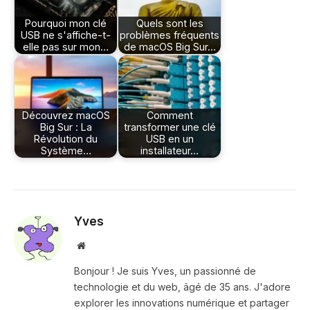
Pourquoi mon clé
Quels sont les
USB ne s'affiche-t-
problèmes fréquents
elle pas sur mon…
de macOS Big Sur…
Découvrez macOS
Comment
Big Sur : La
transformer une clé
Révolution du
USB en un
Système…
installateur…
Yves
Site
web
Bonjour ! Je suis Yves, un passionné de
technologie et du web, âgé de 35 ans. J'adore
explorer les innovations numérique et partager