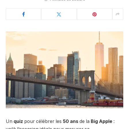
Un
quiz
pour célébrer les
50 ans
de la
Big Apple
: