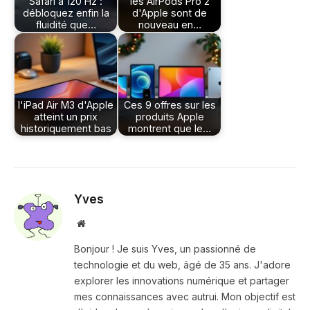
Safari à 120 Hz :
les AirPods Pro 2
débloquez enfin la
d'Apple sont de
fluidité que…
nouveau en…
l'iPad Air M3 d'Apple
Ces 9 offres sur les
atteint un prix
produits Apple
historiquement bas
montrent que le…
Yves
Site
web
Bonjour ! Je suis Yves, un passionné de
technologie et du web, âgé de 35 ans. J'adore
explorer les innovations numérique et partager
mes connaissances avec autrui. Mon objectif est