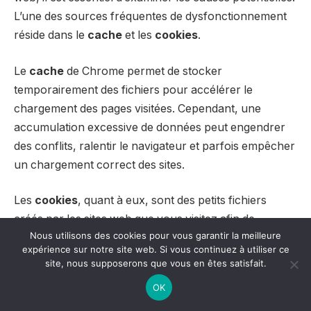
L’une des sources fréquentes de dysfonctionnement
réside dans le
cache
et les
cookies
.
Le
cache
de Chrome permet de stocker
temporairement des fichiers pour accélérer le
chargement des pages visitées. Cependant, une
accumulation excessive de données peut engendrer
des conflits, ralentir le navigateur et parfois empêcher
un chargement correct des sites.
Les
cookies
, quant à eux, sont des petits fichiers
créés par les sites web que vous visitez afin de
Nous utilisons des cookies pour vous garantir la meilleure
mémoriser vos préférences. Ils peuvent devenir
expérience sur notre site web. Si vous continuez à utiliser ce
obsolètes ou corrompus, ce qui peut également nuire
site, nous supposerons que vous en êtes satisfait.
à la performance de Chrome.
OK