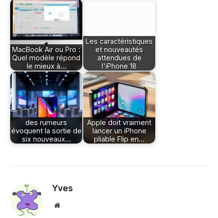
Les caractéristiques
MacBook Air ou Pro :
et nouveautés
Quel modèle répond
attendues de
le mieux à…
l'iPhone 18
des rumeurs
Apple doit vraiment
évoquent la sortie de
lancer un iPhone
six nouveaux…
pliable Flip en…
Yves
Site
web