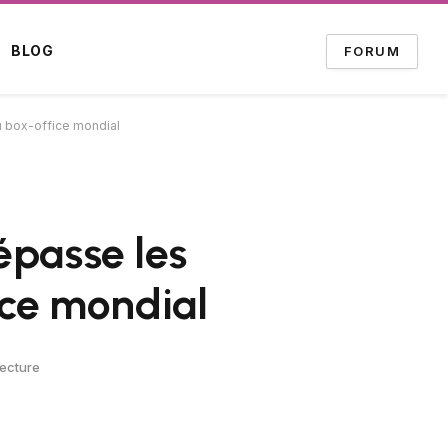
BLOG
FORUM
au box-office mondial
dépasse les
ice mondial
Lecture