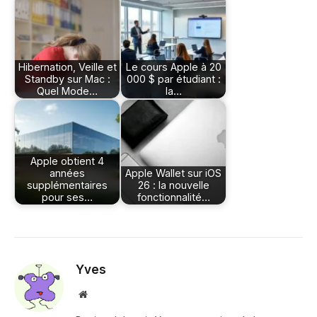
Hibernation, Veille et
Le cours Apple à 20
Standby sur Mac :
000 $ par étudiant :
Quel Mode…
la…
Apple obtient 4
années
Apple Wallet sur iOS
supplémentaires
26 : la nouvelle
pour ses…
fonctionnalité…
Yves
Site
web