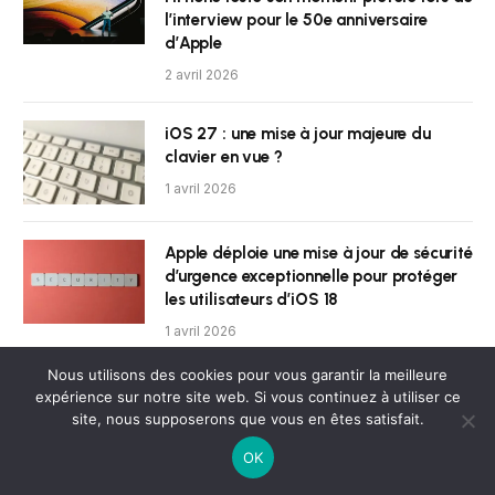
l’interview pour le 50e anniversaire
d’Apple
2 avril 2026
iOS 27 : une mise à jour majeure du
clavier en vue ?
1 avril 2026
Apple déploie une mise à jour de sécurité
d’urgence exceptionnelle pour protéger
les utilisateurs d’iOS 18
1 avril 2026
Nous utilisons des cookies pour vous garantir la meilleure
Les AirPods Max 2 débarquent enfin
expérience sur notre site web. Si vous continuez à utiliser ce
dans les boutiques Apple
site, nous supposerons que vous en êtes satisfait.
1 avril 2026
OK