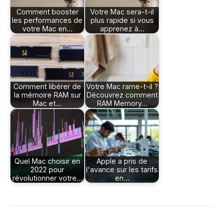
Comment booster
Votre Mac sera-t-il
les performances de
plus rapide si vous
votre Mac en…
apprenez à…
Comment libérer de
Votre Mac rame-t-il ?
la mémoire RAM sur
Découvrez comment
Mac et…
RAM Memory…
Quel Mac choisir en
Apple a pris de
2022 pour
l'avance sur les tarifs
révolutionner votre…
en…