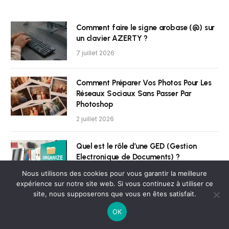
Comment faire le signe arobase (@) sur
un clavier AZERTY ?
7 juillet 2026
Comment Préparer Vos Photos Pour Les
Réseaux Sociaux Sans Passer Par
Photoshop
2 juillet 2026
Quel est le rôle d’une GED (Gestion
Electronique de Documents) ?
18 juin 2026
Nous utilisons des cookies pour vous garantir la meilleure
expérience sur notre site web. Si vous continuez à utiliser ce
site, nous supposerons que vous en êtes satisfait.
iPhone Fold : Trois innovations inédites
OK
qui révolutionneraient le design Apple
2 avril 2026