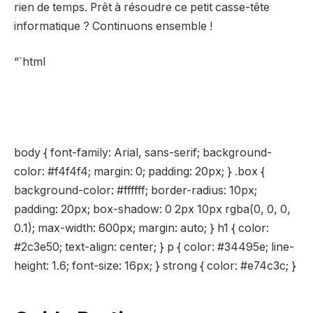
rien de temps. Prêt à résoudre ce petit casse-tête
informatique ? Continuons ensemble !
“`html
body { font-family: Arial, sans-serif; background-
color: #f4f4f4; margin: 0; padding: 20px; } .box {
background-color: #ffffff; border-radius: 10px;
padding: 20px; box-shadow: 0 2px 10px rgba(0, 0, 0,
0.1); max-width: 600px; margin: auto; } h1 { color:
#2c3e50; text-align: center; } p { color: #34495e; line-
height: 1.6; font-size: 16px; } strong { color: #e74c3c; }