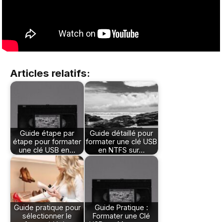
Articles relatifs:
Guide étape par
Guide détaillé pour
étape pour formater
formater une clé USB
une clé USB en…
en NTFS sur…
Guide pratique pour
Guide Pratique :
sélectionner le
Formater une Clé