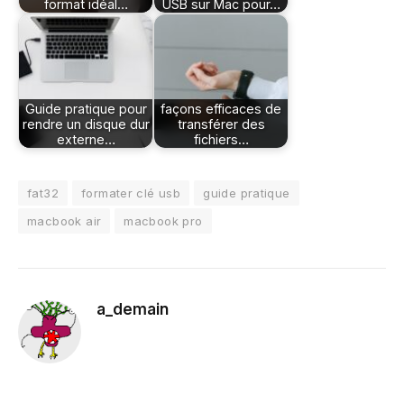
format idéal…
USB sur Mac pour…
Guide pratique pour
façons efficaces de
rendre un disque dur
transférer des
externe…
fichiers…
fat32
formater clé usb
guide pratique
macbook air
macbook pro
a_demain