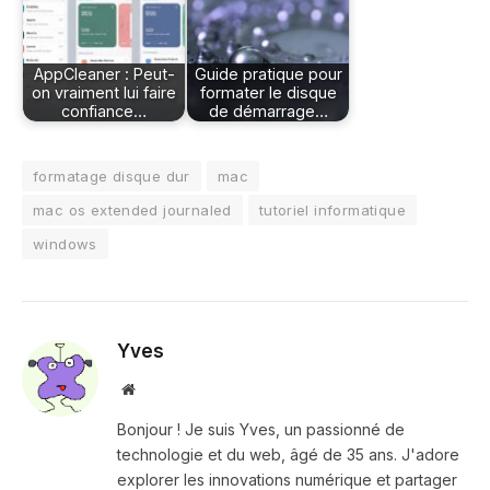
AppCleaner : Peut-
Guide pratique pour
on vraiment lui faire
formater le disque
confiance…
de démarrage…
formatage disque dur
mac
mac os extended journaled
tutoriel informatique
windows
Yves
Site
web
Bonjour ! Je suis Yves, un passionné de
technologie et du web, âgé de 35 ans. J'adore
explorer les innovations numérique et partager