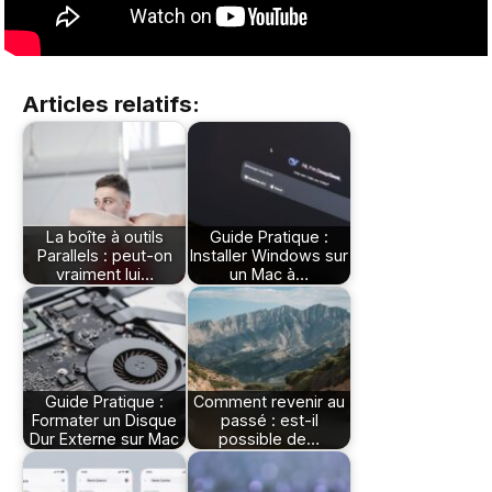
Articles relatifs:
La boîte à outils
Guide Pratique :
Parallels : peut-on
Installer Windows sur
vraiment lui…
un Mac à…
Guide Pratique :
Comment revenir au
Formater un Disque
passé : est-il
Dur Externe sur Mac
possible de…