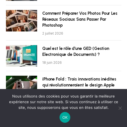
Comment Préparer Vos Photos Pour Les
Réseaux Sociaux Sans Passer Par
Photoshop
2 juillet 2026
Quel est le rôle d’une GED (Gestion
Electronique de Documents) ?
18 juin 2026
iPhone Fold : Trois innovations inédites
qui révolutionneraient le design Apple
2 avril 2026
Nous utilisons des cookies pour vous garantir la meilleure
expérience sur notre site web. Si vous continuez à utiliser ce
site, nous supposerons que vous en êtes satisfait.
Tim Cook révèle que le lancement de
l’iPhone reste son moment préféré lors de
OK
l’interview pour le 50e anniversaire