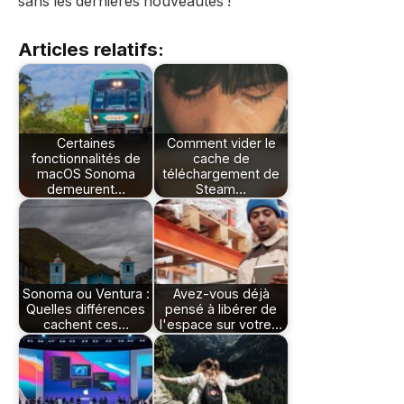
sans les dernières nouveautés !
Articles relatifs:
Certaines
Comment vider le
fonctionnalités de
cache de
macOS Sonoma
téléchargement de
demeurent…
Steam…
Sonoma ou Ventura :
Avez-vous déjà
Quelles différences
pensé à libérer de
cachent ces…
l'espace sur votre…