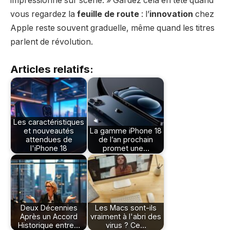
impressionne sur scène. » Gardez cela en tête quand
vous regardez la
feuille de route
: l’
innovation
chez
Apple reste souvent graduelle, même quand les titres
parlent de révolution.
Articles relatifs:
Les caractéristiques
et nouveautés
La gamme iPhone 18
attendues de
de l’an prochain
l'iPhone 18
promet une…
Deux Décennies
Les Macs sont-ils
Après un Accord
vraiment à l'abri des
Historique entre…
virus ? Ce…