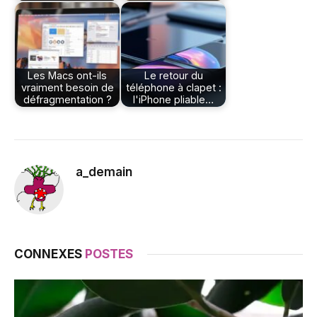
Les Macs ont-ils
Le retour du
vraiment besoin de
téléphone à clapet :
défragmentation ?
l'iPhone pliable…
a_demain
CONNEXES
POSTES