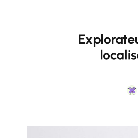
Explorateu
locali