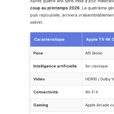
Après quatre ans sans mise à jour matériel
coup au printemps 2026
. La quatrième gé
puis repoussée, arrivera vraisemblablement
saliver.
Caractéristique
Apple TV 4K (
Puce
A15 Bionic
Intelligence artificielle
Siri classique
Vidéo
HDR10 / Dolby V
Connectivité
Wi-Fi 6
Gaming
Apple Arcade ca