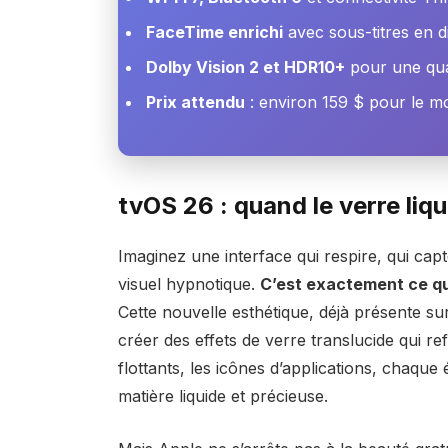
FaceTime enrichi
avec sous-titres en d
Dolby Vision 2 et HDR10+
pour une qual
Prix attendu
: environ 159 $ pour le m
tvOS 26 : quand le verre liqu
Imaginez une interface qui respire, qui cap
visuel hypnotique.
C’est exactement ce qu
Cette nouvelle esthétique, déjà présente su
créer des effets de verre translucide qui re
flottants, les icônes d’applications, chaqu
matière liquide et précieuse.