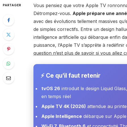
Vous pensiez que votre Apple TV ronronnait
PARTAGER
Détrompez-vous.
Apple prépare une anné
avec des évolutions tellement massives qu’e
de simples correctifs. Entre un design halluc
intelligence artificielle qui débarque enfin
puissance, l’Apple TV s’apprête à redéfinir
question n’est plus de savoir si vous allez
⚡ Ce qu’il faut retenir
tvOS 26
introduit le design Liquid Glass
en temps réel
Apple TV 4K (2026)
attendue au print
Apple Intelligence
débarque sur Apple T
Wi-Fi 7, Bluetooth 6
et connectivité Th