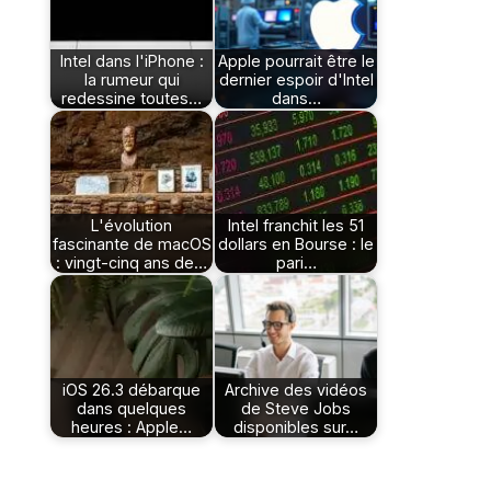
Intel dans l'iPhone :
Apple pourrait être le
la rumeur qui
dernier espoir d'Intel
redessine toutes…
dans…
L'évolution
Intel franchit les 51
fascinante de macOS
dollars en Bourse : le
: vingt-cinq ans de…
pari…
iOS 26.3 débarque
Archive des vidéos
dans quelques
de Steve Jobs
heures : Apple…
disponibles sur…