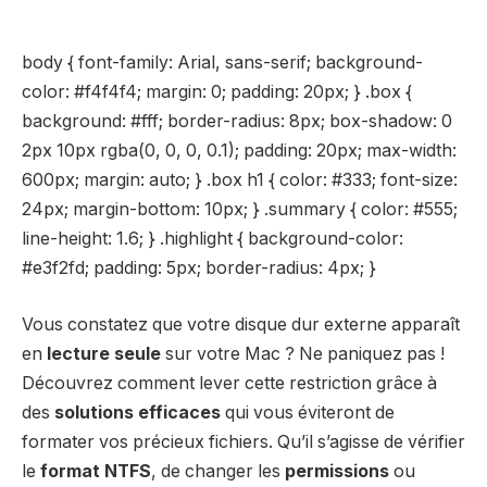
body { font-family: Arial, sans-serif; background-
color: #f4f4f4; margin: 0; padding: 20px; } .box {
background: #fff; border-radius: 8px; box-shadow: 0
2px 10px rgba(0, 0, 0, 0.1); padding: 20px; max-width:
600px; margin: auto; } .box h1 { color: #333; font-size:
24px; margin-bottom: 10px; } .summary { color: #555;
line-height: 1.6; } .highlight { background-color:
#e3f2fd; padding: 5px; border-radius: 4px; }
Vous constatez que votre disque dur externe apparaît
en
lecture seule
sur votre Mac ? Ne paniquez pas !
Découvrez comment lever cette restriction grâce à
des
solutions efficaces
qui vous éviteront de
formater vos précieux fichiers. Qu’il s’agisse de vérifier
le
format NTFS
, de changer les
permissions
ou