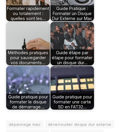
Formater rapidement
Guide Pratique :
ou totalement :
Formater un Disque
quelles sont les…
Dur Externe sur Mac
Méthodes pratiques
Guide étape par
pour sauvegarder
étape pour formater
vos documents…
un disque dur…
Guide pratique pour
Guide pratique pour
formater le disque
formater une carte
de démarrage…
SD en FAT32…
dépannage mac
déverrouiller disque dur externe