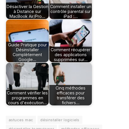
Désactiver la Gestion
Comment installer un
à Distance sur
contrôle parental sur
MacBook Air/Pro…
iPad :…
Guide Pratique pour
Désinstaller
Comment récupérer
Complètement
des applications
Google…
supprimées sur…
Cinq méthodes
Comment vérifier les
efficaces pour
programmes en
transférer des
cours d'exécution…
fichiers…
astuces mac
désinstaller logiciels
désinstaller teamviewer
méthodes efficaces