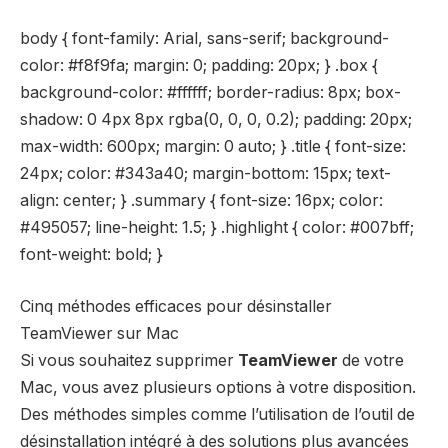
body { font-family: Arial, sans-serif; background-
color: #f8f9fa; margin: 0; padding: 20px; } .box {
background-color: #ffffff; border-radius: 8px; box-
shadow: 0 4px 8px rgba(0, 0, 0, 0.2); padding: 20px;
max-width: 600px; margin: 0 auto; } .title { font-size:
24px; color: #343a40; margin-bottom: 15px; text-
align: center; } .summary { font-size: 16px; color:
#495057; line-height: 1.5; } .highlight { color: #007bff;
font-weight: bold; }
Cinq méthodes efficaces pour désinstaller
TeamViewer sur Mac
Si vous souhaitez supprimer
TeamViewer
de votre
Mac, vous avez plusieurs options à votre disposition.
Des méthodes simples comme l’utilisation de l’
outil de
désinstallation intégré
à des solutions plus avancées