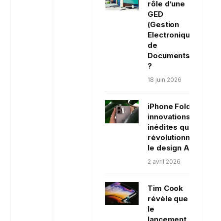
rôle d’une
GED
(Gestion
Electronique
de
Documents)
?
18 juin 2026
iPhone Fold : Trois
innovations
inédites qui
révolutionneraient
le design Apple
2 avril 2026
Tim Cook
révèle que
le
lancement