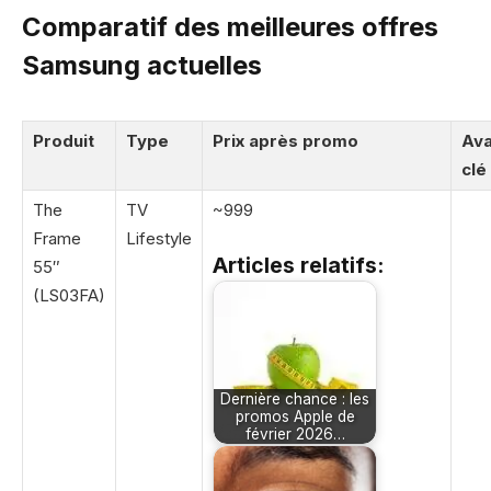
Comparatif des meilleures offres
Samsung actuelles
Produit
Type
Prix après promo
Av
clé
The
TV
~999
Frame
Lifestyle
Articles relatifs:
55″
(LS03FA)
Dernière chance : les
promos Apple de
février 2026…