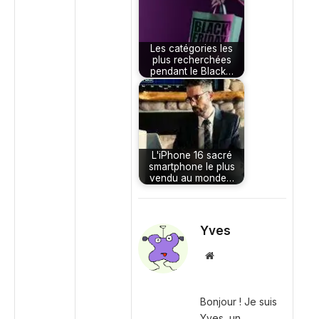
Les catégories les
plus recherchées
pendant le Black…
L'iPhone 16 sacré
smartphone le plus
vendu au monde…
Yves
Site
web
Bonjour ! Je suis
Yves, un