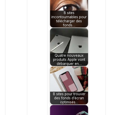
8 sites
incontournables pour
télécharger des
fonds…
Quatre nouveaux
produits Apple vont
débarquer en…
8 sites pour trouver
des fonds d’écran
optimisés…