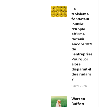
Le
troisième
fondateur
‘oublié’
d’Apple
affirme
détenir
encore 10%
de
l’entreprise.
Pourquoi
alors
disparaît-il
des radars
?
1 avril 2026
Warren
Buffett