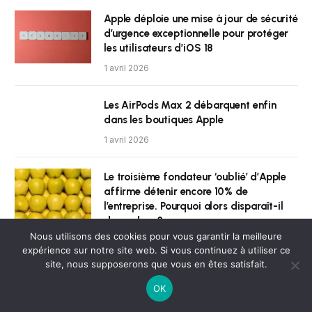
Apple déploie une mise à jour de sécurité
d’urgence exceptionnelle pour protéger
les utilisateurs d’iOS 18
1 avril 2026
Les AirPods Max 2 débarquent enfin
dans les boutiques Apple
1 avril 2026
Le troisième fondateur ‘oublié’ d’Apple
affirme détenir encore 10% de
l’entreprise. Pourquoi alors disparaît-il
des radars ?
Nous utilisons des cookies pour vous garantir la meilleure
1 avril 2026
expérience sur notre site web. Si vous continuez à utiliser ce
site, nous supposerons que vous en êtes satisfait.
Warren Buffett avoue avoir vendu trop
OK
tôt ses actions Apple et envisage d’en
racheter, mais avec certaines réserves