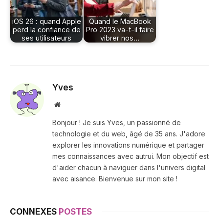
iOS 26 : quand Apple
Quand le MacBook
perd la confiance de
Pro 2023 va-t-il faire
ses utilisateurs
vibrer nos…
Yves
Site
web
Bonjour ! Je suis Yves, un passionné de
technologie et du web, âgé de 35 ans. J'adore
explorer les innovations numérique et partager
mes connaissances avec autrui. Mon objectif est
d'aider chacun à naviguer dans l'univers digital
avec aisance. Bienvenue sur mon site !
CONNEXES
POSTES