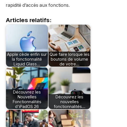
rapidité d’accès aux fonctions.
Articles relatifs:
Apple cède enfin sur
Que faire lorsque les
la fonctionnalité
boutons de volume
Liquid Glass…
de votre…
Découvrez les
Nouvelles
Découvrez les
Fonctionnalités
nouvelles
d'iPadOS 26
fonctionnalités…