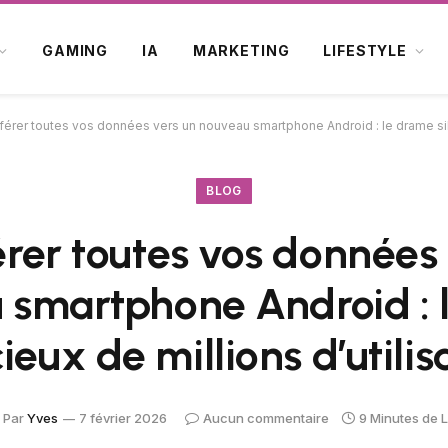
GAMING
IA
MARKETING
LIFESTYLE
férer toutes vos données vers un nouveau smartphone Android : le drame sile
BLOG
rer toutes vos données
 smartphone Android : 
cieux de millions d’utilis
Par
Yves
7 février 2026
Aucun commentaire
9 Minutes de 