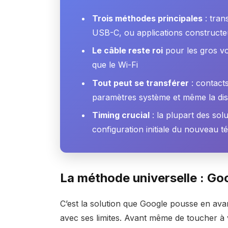
Trois méthodes principales
: tran
USB-C, ou applications construct
Le câble reste roi
pour les gros vo
que le Wi-Fi
Tout peut se transférer
: contacts
paramètres système et même la disp
Timing crucial
: la plupart des so
configuration initiale du nouveau 
La méthode universelle : Goo
C’est la solution que Google pousse en ava
avec ses limites. Avant même de toucher 