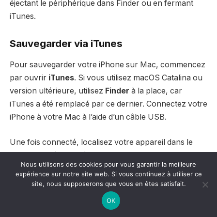
éjectant le périphérique dans Finder ou en fermant
iTunes.
Sauvegarder via iTunes
Pour sauvegarder votre iPhone sur Mac, commencez
par ouvrir
iTunes
. Si vous utilisez macOS Catalina ou
version ultérieure, utilisez
Finder
à la place, car
iTunes a été remplacé par ce dernier. Connectez votre
iPhone à votre Mac à l’aide d’un câble USB.
Une fois connecté, localisez votre appareil dans le
panneau latéral de
Finder
ou dans la barre d’outils
Nous utilisons des cookies pour vous garantir la meilleure
d’
iTunes
. Cliquez sur l’icône de votre iPhone pour
expérience sur notre site web. Si vous continuez à utiliser ce
accéder aux options de sauvegarde.
site, nous supposerons que vous en êtes satisfait.
OK
Dans la section
Général
(Finder) ou
Sauvegarde