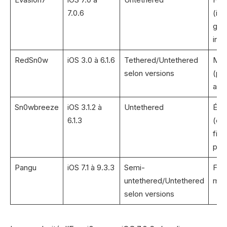
7.0.6
(int
gra
intu
RedSn0w
iOS 3.0 à 6.1.6
Tethered/Untethered
Moy
selon versions
(pa
ava
Sn0wbreeze
iOS 3.1.2 à
Untethered
Éle
6.1.3
(cré
fir
per
Pangu
iOS 7.1 à 9.3.3
Semi-
Faib
untethered/Untethered
moy
selon versions