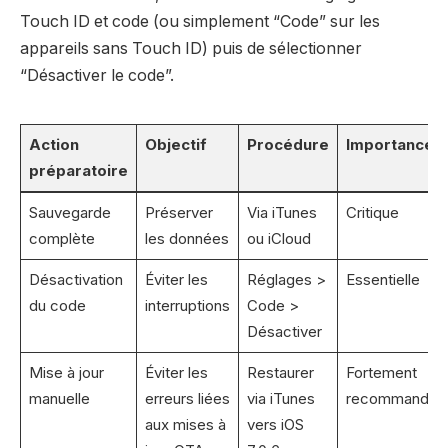
Touch ID et code (ou simplement “Code” sur les
appareils sans Touch ID) puis de sélectionner
“Désactiver le code”.
Action
Objectif
Procédure
Importance
préparatoire
Sauvegarde
Préserver
Via iTunes
Critique
complète
les données
ou iCloud
Désactivation
Éviter les
Réglages >
Essentielle
du code
interruptions
Code >
Désactiver
Mise à jour
Éviter les
Restaurer
Fortement
manuelle
erreurs liées
via iTunes
recommandée
aux mises à
vers iOS