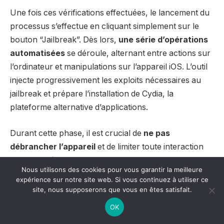
Une fois ces vérifications effectuées, le lancement du
processus s’effectue en cliquant simplement sur le
bouton “Jailbreak”. Dès lors,
une série d’opérations
automatisées
se déroule, alternant entre actions sur
l’ordinateur et manipulations sur l’appareil iOS. L’outil
injecte progressivement les exploits nécessaires au
jailbreak et prépare l’installation de Cydia, la
plateforme alternative d’applications.
Durant cette phase, il est crucial de
ne pas
débrancher l’appareil
et de limiter toute interaction
non sollicitée par le programme. L’appareil peut
Nous utilisons des cookies pour vous garantir la meilleure
redémarrer plusieurs fois et afficher différents écrans
expérience sur notre site web. Si vous continuez à utiliser ce
pendant le processus. Ces comportements sont
site, nous supposerons que vous en êtes satisfait.
normaux et font partie intégrante de la procédure de
OK
jailbreak. La durée totale de l’opération varie