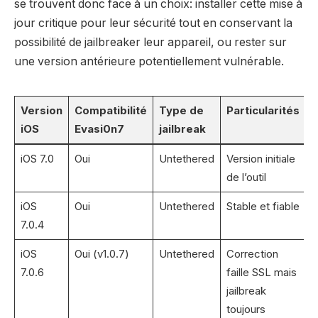
se trouvent donc face à un choix: installer cette mise à
jour critique pour leur sécurité tout en conservant la
possibilité de jailbreaker leur appareil, ou rester sur
une version antérieure potentiellement vulnérable.
Version
Compatibilité
Type de
Particularités
iOS
Evasi0n7
jailbreak
iOS 7.0
Oui
Untethered
Version initiale
de l’outil
iOS
Oui
Untethered
Stable et fiable
7.0.4
iOS
Oui (v1.0.7)
Untethered
Correction
7.0.6
faille SSL mais
jailbreak
toujours