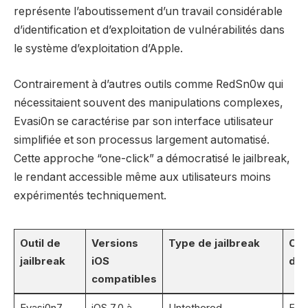
représente l’aboutissement d’un travail considérable
d’identification et d’exploitation de vulnérabilités dans
le système d’exploitation d’Apple.
Contrairement à d’autres outils comme RedSn0w qui
nécessitaient souvent des manipulations complexes,
Evasi0n se caractérise par son interface utilisateur
simplifiée et son processus largement automatisé.
Cette approche “one-click” a démocratisé le jailbreak,
le rendant accessible même aux utilisateurs moins
expérimentés techniquement.
Outil de
Versions
Type de jailbreak
Com
jailbreak
iOS
d’ut
compatibles
Evasi0n7
iOS 7.0 à
Untethered
Faib