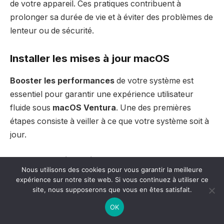
de votre appareil. Ces pratiques contribuent à
prolonger sa durée de vie et à éviter des problèmes de
lenteur ou de sécurité.
Installer les mises à jour macOS
Booster les performances
de votre système est
essentiel pour garantir une expérience utilisateur
fluide sous
macOS Ventura
. Une des premières
étapes consiste à veiller à ce que votre système soit à
jour.
Installer les mises à jour macOS
est crucial, car elles
Nous utilisons des cookies pour vous garantir la meilleure
offrent non seulement de nouvelles fonctionnalités,
expérience sur notre site web. Si vous continuez à utiliser ce
mais aussi des améliorations de
sécurité
et de
site, nous supposerons que vous en êtes satisfait.
performances
. Pour ce faire, suivez ces étapes
OK
simples :