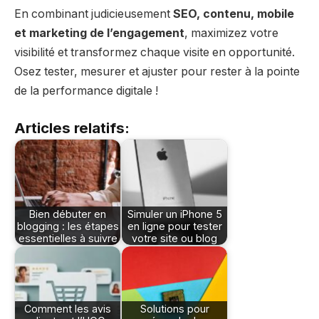
En combinant judicieusement
SEO, contenu, mobile
et marketing de l’engagement
, maximizez votre
visibilité et transformez chaque visite en opportunité.
Osez tester, mesurer et ajuster pour rester à la pointe
de la performance digitale !
Articles relatifs:
Bien débuter en
Simuler un iPhone 5
blogging : les étapes
en ligne pour tester
essentielles à suivre
votre site ou blog
Comment les avis
Solutions pour