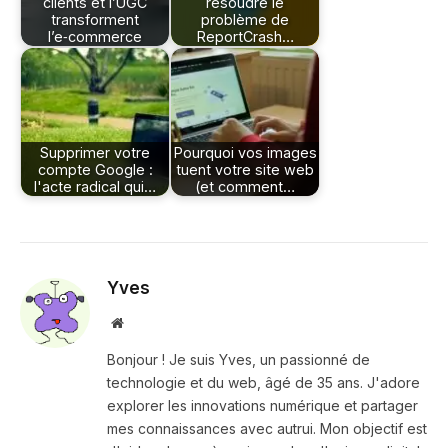
clients et l’UGC
résoudre le
transforment
problème de
l’e‑commerce
ReportCrash…
Supprimer votre
Pourquoi vos images
compte Google :
tuent votre site web
l'acte radical qui…
(et comment…
Yves
Site
web
Bonjour ! Je suis Yves, un passionné de
technologie et du web, âgé de 35 ans. J'adore
explorer les innovations numérique et partager
mes connaissances avec autrui. Mon objectif est