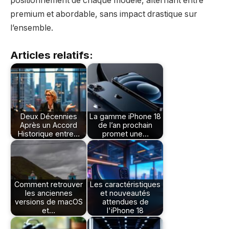
positionnement de chaque modèle, alternant entre
premium et abordable, sans impact drastique sur
l’ensemble.
Articles relatifs:
Deux Décennies
La gamme iPhone 18
Après un Accord
de l’an prochain
Historique entre…
promet une…
Comment retrouver
Les caractéristiques
les anciennes
et nouveautés
versions de macOS
attendues de
et…
l'iPhone 18