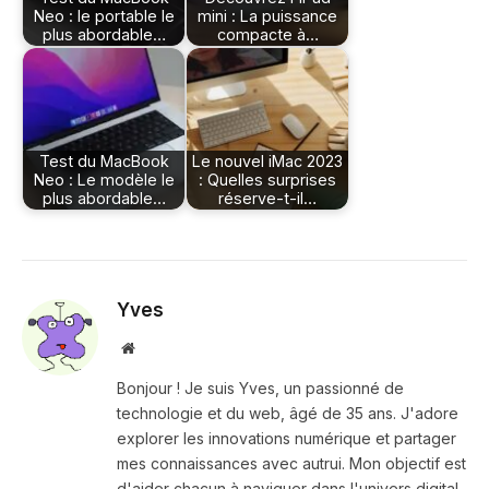
Neo : le portable le
mini : La puissance
plus abordable…
compacte à…
Test du MacBook
Le nouvel iMac 2023
Neo : Le modèle le
: Quelles surprises
plus abordable…
réserve-t-il…
Yves
Site
web
Bonjour ! Je suis Yves, un passionné de
technologie et du web, âgé de 35 ans. J'adore
explorer les innovations numérique et partager
mes connaissances avec autrui. Mon objectif est
d'aider chacun à naviguer dans l'univers digital