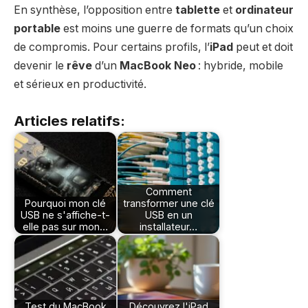
En synthèse, l’opposition entre
tablette
et
ordinateur
portable
est moins une guerre de formats qu’un choix
de compromis. Pour certains profils, l’
iPad
peut et doit
devenir le
rêve
d’un
MacBook Neo
: hybride, mobile
et sérieux en productivité.
Articles relatifs:
Comment
Pourquoi mon clé
transformer une clé
USB ne s'affiche-t-
USB en un
elle pas sur mon…
installateur…
Test du MacBook
Découvrez l'iPad