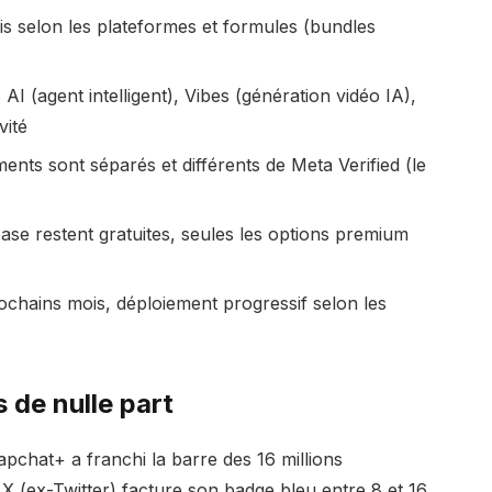
s selon les plateformes et formules (bundles
 (agent intelligent), Vibes (génération vidéo IA),
vité
ts sont séparés et différents de Meta Verified (le
ase restent gratuites, seules les options premium
ochains mois, déploiement progressif selon les
 de nulle part
pchat+ a franchi la barre des 16 millions
X (ex-Twitter) facture son badge bleu entre 8 et 16