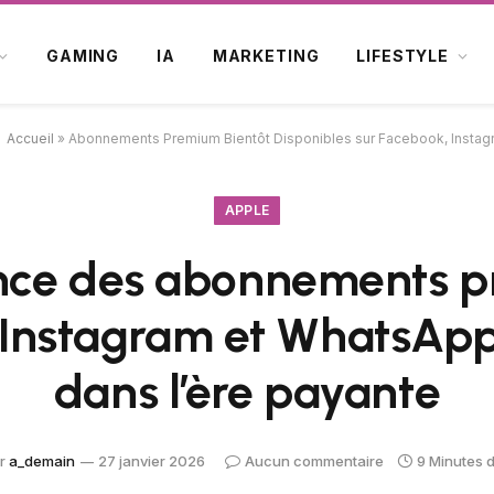
GAMING
IA
MARKETING
LIFESTYLE
Accueil
»
Abonnements Premium Bientôt Disponibles sur Facebook, Insta
APPLE
nce des abonnements p
 Instagram et WhatsApp
dans l’ère payante
r
a_demain
27 janvier 2026
Aucun commentaire
9 Minutes 