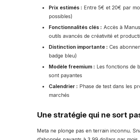
Prix estimés :
Entre 5€ et 20€ par moi
possibles)
Fonctionnalités clés :
Accès à Manus AI
outils avancés de créativité et producti
Distinction importante :
Ces abonnemen
badge bleu)
Modèle freemium :
Les fonctions de b
sont payantes
Calendrier :
Phase de test dans les pr
marchés
Une stratégie qui ne sort pas
Meta ne plonge pas en terrain inconnu. Sna
d’abonnés payants à 3,99 dollars par mois. 