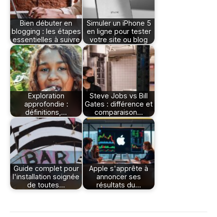
Bien débuter en
Simuler un iPhone 5
blogging : les étapes
en ligne pour tester
essentielles à suivre
votre site ou blog
Exploration
Steve Jobs vs Bill
approfondie :
Gates : différence et
définitions,…
comparaison…
Guide complet pour
Apple s'apprête à
l'installation soignée
annoncer ses
de toutes…
résultats du…