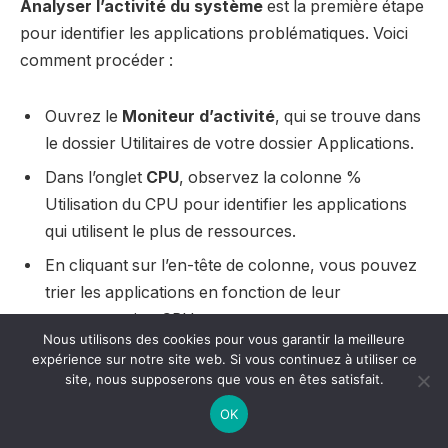
Analyser l’activité du système
est la première étape
pour identifier les applications problématiques. Voici
comment procéder :
Ouvrez le
Moniteur d’activité
, qui se trouve dans
le dossier Utilitaires de votre dossier Applications.
Dans l’onglet
CPU
, observez la colonne %
Utilisation du CPU pour identifier les applications
qui utilisent le plus de ressources.
En cliquant sur l’en-tête de colonne, vous pouvez
trier les applications en fonction de leur
consommation CPU.
Nous utilisons des cookies pour vous garantir la meilleure
Si une application utilise une quantité excessive de
expérience sur notre site web. Si vous continuez à utiliser ce
ressources, vérifiez si une mise à jour est
site, nous supposerons que vous en êtes satisfait.
disponible ou envisagez de la désinstaller
OK
temporairement.