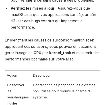
pour vérifier si certains causent des problèmes.
Vérifiez les mises à jour
: Assurez-vous que
macOS ainsi que vos applications sont à jour afin
d’éviter des bugs connus qui impactent la
performance.
En identifiant les causes de surconsommation et en
appliquant ces solutions, vous pouvez efficacement
gérer l’usage de
CPU
par
kernel_task
et maintenir des
performances optimales sur votre Mac.
Action
Description
Désactiver
Débrancher les périphériques externes
les
non utilisés pour réduire la charge du
périphériques
système.
inutiles